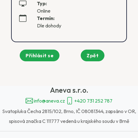
Typ:
Online
Termín:
Dle dohody
Přihlásit se
Zpět
Aneva s.r.o.
info@aneva.cz
+420 731 252 787
Svatopluka Čecha 2815/102, Brno, IČ 08081344, zapsáno v OR,
spisová značka C 111777 vedená u krajského soudu v Brně